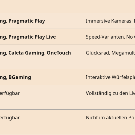
ing
,
Pragmatic Play
Immersive Kameras, M
ing
,
Pragmatic Play Live
Speed-Varianten, No
ing
,
Caleta Gaming
,
OneTouch
Glücksrad, Megamult
ing
,
BGaming
Interaktive Würfelspi
verfügbar
Vollständig zu den L
verfügbar
Nicht im aktuellen P