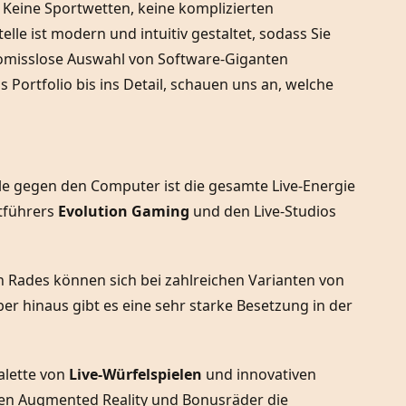
. Keine Sportwetten, keine komplizierten
lle ist modern und intuitiv gestaltet, sodass Sie
mpromisslose Auswahl von Software-Giganten
Portfolio bis ins Detail, schauen uns an, welche
iele gegen den Computer ist die gesamte Live-Energie
ktführers
Evolution Gaming
und den Live-Studios
n Rades können sich bei zahlreichen Varianten von
ber hinaus gibt es eine sehr starke Besetzung in der
alette von
Live-Würfelspielen
und innovativen
nen Augmented Reality und Bonusräder die