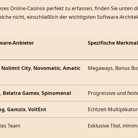
es Online-Casinos perfekt zu erfassen, finden Sie unten di
che nicht, einschließlich der wichtigsten Software-Architek
tware-Anbieter
Spezifische Merkma
,
Nolimit City
,
Novomatic
,
Amatic
Megaways, Bonus Buys
g
,
Belatra Games
,
Spinomenal
Progressive und fest
ng
,
Gamzix
,
VoltEnt
Echtzeit-Multiplikat
ltes Team
Exklusive Titel, mini