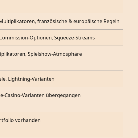
ultiplikatoren, französische & europäische Regeln
 Commission-Optionen, Squeeze-Streams
iplikatoren, Spielshow-Atmosphäre
ele, Lightning-Varianten
ive-Casino-Varianten übergegangen
ortfolio vorhanden