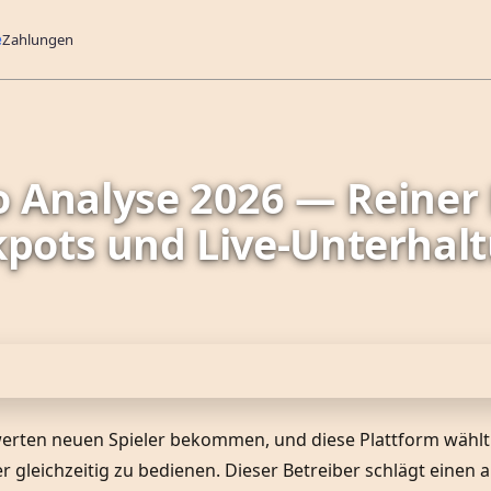
e
Zahlungen
 Analyse 2026 — Reiner 
kpots und Live-Unterhal
erten neuen Spieler bekommen, und diese Plattform wählt
er gleichzeitig zu bedienen. Dieser Betreiber schlägt eine