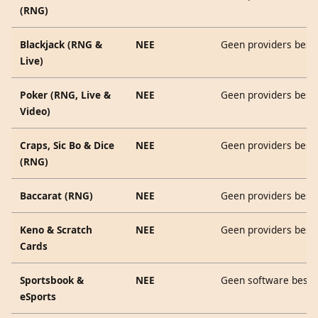
(RNG)
Blackjack (RNG &
NEE
Geen providers besc
Live)
Poker (RNG, Live &
NEE
Geen providers besc
Video)
Craps, Sic Bo & Dice
NEE
Geen providers besc
(RNG)
Baccarat (RNG)
NEE
Geen providers besc
Keno & Scratch
NEE
Geen providers besc
Cards
Sportsbook &
NEE
Geen software besch
eSports