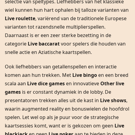
selectie van speltypes. Liefhebbers van het klassieke
wiel kunnen hun hart ophalen bij talloze varianten van
Live roulette
, variërend van de traditionele Europese
varianten tot razendsnelle multiplierspellen.
Daarnaast is er een zeer sterke bezetting in de
categorie
Live baccarat
voor spelers die houden van
snelle actie en Aziatische kaartspellen.
Ook liefhebbers van getallenspellen en interactie
komen aan hun trekken. Met
Live bingo
en een breed
scala aan
Live dice games
en innovatieve
Other live
games
is er constant dynamiek in de lobby. De
presentatoren trekken alles uit de kast in
Live shows
,
waarin augmented reality en bonuswielen de hoofdrol
spelen. Let wel op als je puur voor de strategische
kaartsessies komt, want er is gekozen om geen
Live
blackjack
en geen
Live poker
aan te bieden in deze