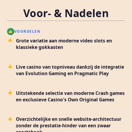
Voor- & Nadelen
👍
VOORDELEN
👍
Grote variatie aan moderne video slots en
klassieke gokkasten
👍
Live casino van topniveau dankzij de integratie
van Evolution Gaming en Pragmatic Play
👍
Uitstekende selectie van moderne Crash games
en exclusieve Casino's Own Original Games
👍
Overzichtelijke en snelle website-architectuur
zonder de prestatie-hinder van een zwaar