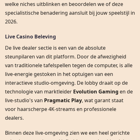
welke niches uitblinken en beoordelen we of deze
specialistische benadering aansluit bij jouw speelstijl in
2026.
Live Casino Beleving
De live dealer sectie is een van de absolute
steunpilaren van dit platform. Door de afwezigheid
van traditionele tafelspellen tegen de computer, is alle
live-energie gestoken in het optuigen van een
interactieve studio-omgeving. De lobby draait op de
technologie van marktleider
Evolution Gaming
en de
live-studio's van
Pragmatic Play
, wat garant staat
voor haarscherpe 4K-streams en professionele
dealers.
Binnen deze live-omgeving zien we een heel gerichte