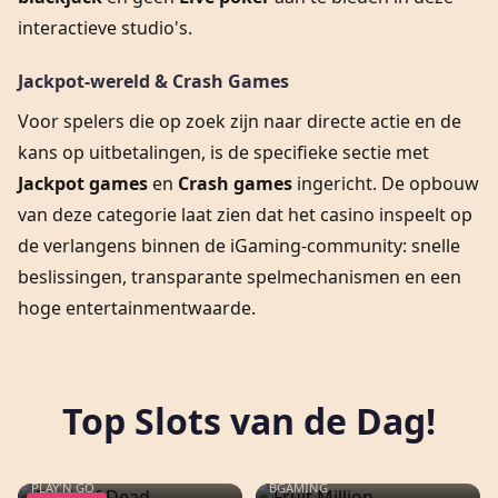
interactieve studio's.
Jackpot-wereld & Crash Games
Voor spelers die op zoek zijn naar directe actie en de
kans op uitbetalingen, is de specifieke sectie met
Jackpot games
en
Crash games
ingericht. De opbouw
van deze categorie laat zien dat het casino inspeelt op
de verlangens binnen de iGaming-community: snelle
beslissingen, transparante spelmechanismen en een
hoge entertainmentwaarde.
Top Slots van de Dag!
BOOK OF DEAD
FRUIT MILLION
PLAY'N GO
BGAMING