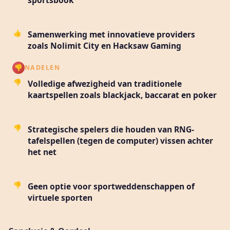
sportsbook
👍
Samenwerking met innovatieve providers
zoals Nolimit City en Hacksaw Gaming
👎
NADELEN
👎
Volledige afwezigheid van traditionele
kaartspellen zoals blackjack, baccarat en poker
👎
Strategische spelers die houden van RNG-
tafelspellen (tegen de computer) vissen achter
het net
👎
Geen optie voor sportweddenschappen of
virtuele sporten