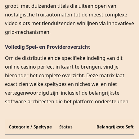
groot, met duizenden titels die uiteenlopen van
nostalgische fruitautomaten tot de meest complexe
video slots met tienduizenden winlijnen via innovatieve
grid-mechanismen.
Volledig Spel- en Provideroverzicht
Om de distributie en de specifieke indeling van dit
online casino perfect in kaart te brengen, vind je
hieronder het complete overzicht. Deze matrix laat
exact zien welke speltypes en niches wel en niet
vertegenwoordigd zijn, inclusief de belangrijkste
software-architecten die het platform ondersteunen.
Categorie / Speltype
Status
Belangrijkste Softw