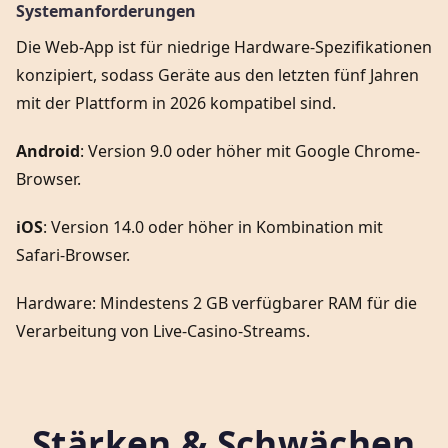
Systemanforderungen
Die Web-App ist für niedrige Hardware-Spezifikationen
konzipiert, sodass Geräte aus den letzten fünf Jahren
mit der Plattform in 2026 kompatibel sind.
Android
: Version 9.0 oder höher mit Google Chrome-
Browser.
iOS
: Version 14.0 oder höher in Kombination mit
Safari-Browser.
Hardware: Mindestens 2 GB verfügbarer RAM für die
Verarbeitung von Live-Casino-Streams.
Stärken & Schwächen