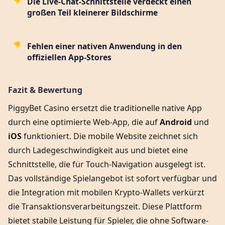
👎
Die Live-Chat-Schnittstelle verdeckt einen
großen Teil kleinerer Bildschirme
👎
Fehlen einer nativen Anwendung in den
offiziellen App-Stores
Fazit & Bewertung
PiggyBet Casino ersetzt die traditionelle native App
durch eine optimierte Web-App, die auf
Android
und
iOS
funktioniert. Die mobile Website zeichnet sich
durch Ladegeschwindigkeit aus und bietet eine
Schnittstelle, die für Touch-Navigation ausgelegt ist.
Das vollständige Spielangebot ist sofort verfügbar und
die Integration mit mobilen Krypto-Wallets verkürzt
die Transaktionsverarbeitungszeit. Diese Plattform
bietet stabile Leistung für Spieler, die ohne Software-