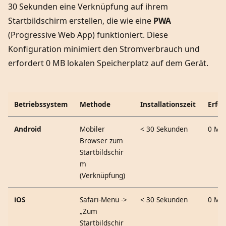
30 Sekunden eine Verknüpfung auf ihrem
Startbildschirm erstellen, die wie eine
PWA
(Progressive Web App) funktioniert. Diese
Konfiguration minimiert den Stromverbrauch und
erfordert 0 MB lokalen Speicherplatz auf dem Gerät.
Betriebssystem
Methode
Installationszeit
Erfor
Android
Mobiler
< 30 Sekunden
0 MB
Browser zum
Startbildschir
m
(Verknüpfung)
iOS
Safari-Menü ->
< 30 Sekunden
0 MB
„Zum
Startbildschir