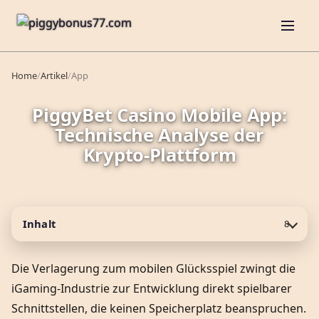
Home
/
Artikel
/
App
PiggyBet Casino Mobile App:
Technische Analyse der
Krypto-Plattform
Inhalt
8
Die Verlagerung zum mobilen Glücksspiel zwingt die
iGaming-Industrie zur Entwicklung direkt spielbarer
Schnittstellen, die keinen Speicherplatz beanspruchen.