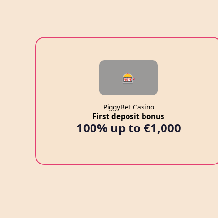
🎰
PiggyBet Casino
First deposit bonus
100% up to €1,000