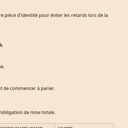
ièce d'identité pour éviter les retards lors de la
%
.
ée.
nt de commencer à parier.
obligation de mise totale.