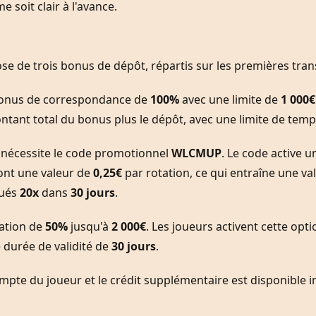
 soit clair à l'avance.
se de trois bonus de dépôt, répartis sur les premières tra
 bonus de correspondance de
100%
avec une limite de
1 000€
ntant total du bonus plus le dépôt, avec une limite de tem
 nécessite le code promotionnel
WLCMUP
. Le code active 
ont une valeur de
0,25€
par rotation, ce qui entraîne une va
oués
20x
dans
30 jours
.
tation de
50%
jusqu'à
2 000€
. Les joueurs activent cette opt
durée de validité de
30 jours
.
compte du joueur et le crédit supplémentaire est disponible