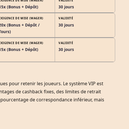
EXIGENCE DE MISE (WAGER)
VALIDITÉ
15x
(Bonus + Dépôt)
30 jours
EXIGENCE DE MISE (WAGER)
VALIDITÉ
20x
(Bonus + Dépôt /
30 jours
Tours)
EXIGENCE DE MISE (WAGER)
VALIDITÉ
15x
(Bonus + Dépôt)
30 jours
es pour retenir les joueurs. Le système VIP est
tages de cashback fixes, des limites de retrait
 pourcentage de correspondance inférieur, mais