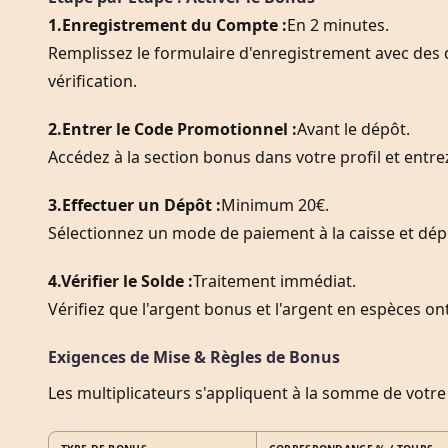
1.
Enregistrement du Compte :
En 2 minutes.
Remplissez le formulaire d'enregistrement avec des d
vérification.
2.
Entrer le Code Promotionnel :
Avant le dépôt.
Accédez à la section bonus dans votre profil et entre
3.
Effectuer un Dépôt :
Minimum 20€.
Sélectionnez un mode de paiement à la caisse et d
4.
Vérifier le Solde :
Traitement immédiat.
Vérifiez que l'argent bonus et l'argent en espèces 
Exigences de Mise & Règles de Bonus
Les multiplicateurs s'appliquent à la somme de votre