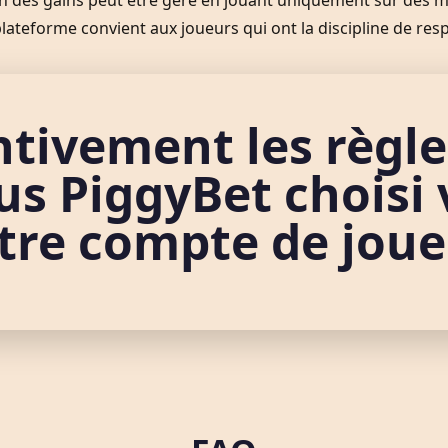
ion des gains peut être géré en jouant uniquement sur des m
plateforme convient aux joueurs qui ont la discipline de resp
ntivement les règle
us PiggyBet choisi
tre compte de joue