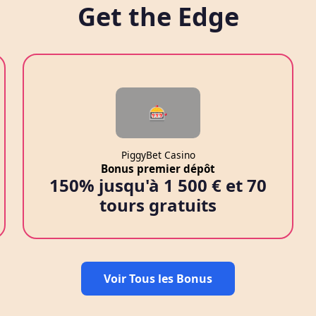
Get the Edge
🎰
PiggyBet Casino
Bonus premier dépôt
150% jusqu'à 1 500 € et 70
tours gratuits
Voir Tous les Bonus