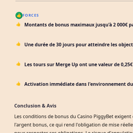
👍
FORCES
👍
Montants de bonus maximaux jusqu'à 2 000€ pa
👍
Une durée de 30 jours pour atteindre les object
👍
Les tours sur Merge Up ont une valeur de 0,25€
👍
Activation immédiate dans l'environnement du
Conclusion & Avis
Les conditions de bonus du Casino PiggyBet exigent de
l'argent bonus, ce qui rend l'obligation de mise réel