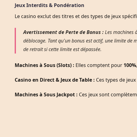
Jeux Interdits & Pondération
Le casino exclut des titres et des types de jeux spéci
Avertissement de Perte de Bonus :
Les machines à 
déblocage. Tant qu'un bonus est actif, une limite de
de retrait si cette limite est dépassée.
Machines à Sous (Slots) :
Elles comptent pour
100%
Casino en Direct & Jeux de Table :
Ces types de jeux
Machines à Sous Jackpot :
Ces jeux sont complèteme