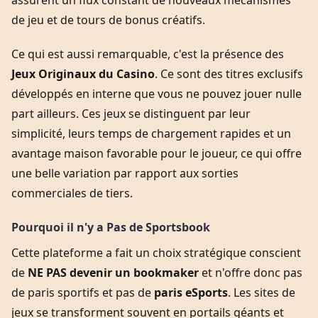
de jeu et de tours de bonus créatifs.
Ce qui est aussi remarquable, c'est la présence des
Jeux Originaux du Casino
. Ce sont des titres exclusifs
développés en interne que vous ne pouvez jouer nulle
part ailleurs. Ces jeux se distinguent par leur
simplicité, leurs temps de chargement rapides et un
avantage maison favorable pour le joueur, ce qui offre
une belle variation par rapport aux sorties
commerciales de tiers.
Pourquoi il n'y a Pas de Sportsbook
Cette plateforme a fait un choix stratégique conscient
de
NE PAS devenir un bookmaker
et n'offre donc pas
de paris sportifs et pas de
paris eSports
. Les sites de
jeux se transforment souvent en portails géants et