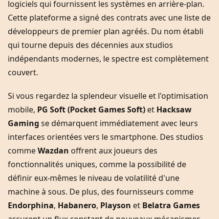
logiciels qui fournissent les systèmes en arrière-plan.
Cette plateforme a signé des contrats avec une liste de
développeurs de premier plan agréés. Du nom établi
qui tourne depuis des décennies aux studios
indépendants modernes, le spectre est complètement
couvert.
Si vous regardez la splendeur visuelle et l'optimisation
mobile,
PG Soft (Pocket Games Soft)
et
Hacksaw
Gaming
se démarquent immédiatement avec leurs
interfaces orientées vers le smartphone. Des studios
comme
Wazdan
offrent aux joueurs des
fonctionnalités uniques, comme la possibilité de
définir eux-mêmes le niveau de volatilité d'une
machine à sous. De plus, des fournisseurs comme
Endorphina
,
Habanero
,
Playson
et
Belatra Games
assurent un flux constant de nouveaux mécanismes