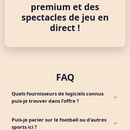
premium et des
spectacles de jeu en
direct !
FAQ
Quels fournisseurs de logiciels connus
puis-je trouver dans l'offre ?
Puis-je parier sur le football ou d'autres
sports ici ?