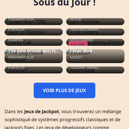
Sous du Jour !
SUGAR RUSH 1000
JACK HAMMER
PRAGMATIC PLAY
NETENT
RISE OF OLYMPUS
CLUB CABANA
PLAY'N GO
HACKSAW GAMING
LUCKY OAK
ALMIGHTY ATHENA EMPIRE
BGAMING
MICROGAMING
EXCLUSIF
THE DOG HOUSE MULTIHOLD
EXCALIBUR
PRAGMATIC PLAY
NETENT
IRON GIRL
BEAM BOYS
PLAY'N GO
HACKSAW GAMING
VOIR PLUS DE JEUX
Dans les
Jeux de Jackpot
, vous trouverez un mélange
sophistiqué de systèmes progressifs classiques et de
jackpots fixes. Les jeux de développeurs comme