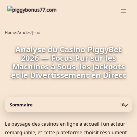
Home
/
Articles
/
Jeux
Analyse du Casino PiggyBet
2026 — Focus Pur sur les
Machines à Sous, les Jackpots
et le Divertissement en Direct
Sommaire
10
Le paysage des casinos en ligne a accueilli un acteur
remarquable, et cette plateforme choisit résolument