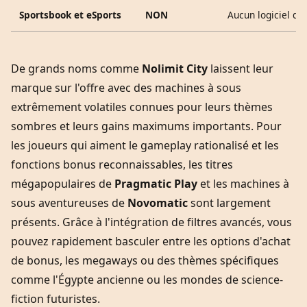
Sportsbook et eSports
NON
Aucun logiciel di
De grands noms comme
Nolimit City
laissent leur
marque sur l'offre avec des machines à sous
extrêmement volatiles connues pour leurs thèmes
sombres et leurs gains maximums importants. Pour
les joueurs qui aiment le gameplay rationalisé et les
fonctions bonus reconnaissables, les titres
mégapopulaires de
Pragmatic Play
et les machines à
sous aventureuses de
Novomatic
sont largement
présents. Grâce à l'intégration de filtres avancés, vous
pouvez rapidement basculer entre les options d'achat
de bonus, les megaways ou des thèmes spécifiques
comme l'Égypte ancienne ou les mondes de science-
fiction futuristes.