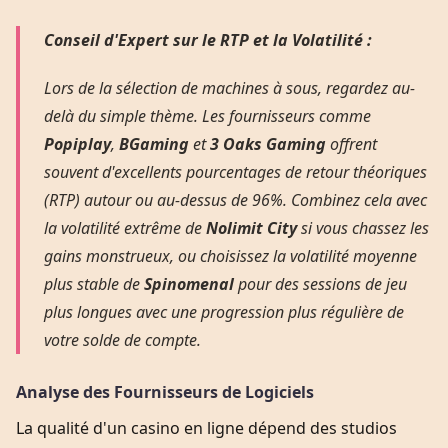
Conseil d'Expert sur le RTP et la Volatilité :
Lors de la sélection de machines à sous, regardez au-
delà du simple thème. Les fournisseurs comme
Popiplay
,
BGaming
et
3 Oaks Gaming
offrent
souvent d'excellents pourcentages de retour théoriques
(RTP) autour ou au-dessus de 96%. Combinez cela avec
la volatilité extrême de
Nolimit City
si vous chassez les
gains monstrueux, ou choisissez la volatilité moyenne
plus stable de
Spinomenal
pour des sessions de jeu
plus longues avec une progression plus régulière de
votre solde de compte.
Analyse des Fournisseurs de Logiciels
La qualité d'un casino en ligne dépend des studios