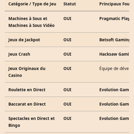
Catégorie / Type de Jeu
Statut
Principaux Fourn
Machines à Sous et
OUI
Pragmatic Play
,
Machines à Sous Vidéo
Jeux de Jackpot
OUI
Betsoft Gaming
,
Jeux Crash
OUI
Hacksaw Gamin
Jeux Originaux du
OUI
Équipe de dévelo
Casino
Roulette en Direct
OUI
Evolution Gamin
Baccarat en Direct
OUI
Evolution Gamin
Spectacles en Direct et
OUI
Evolution Gamin
Bingo