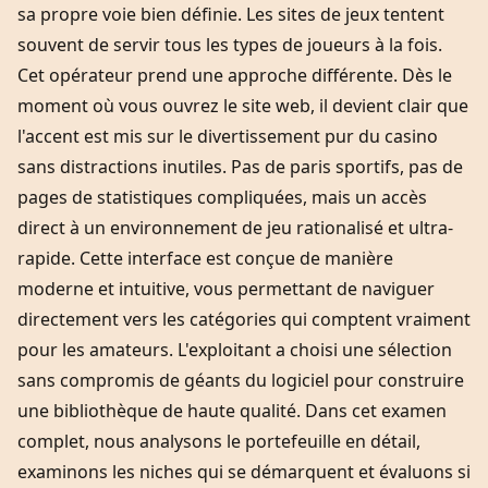
sa propre voie bien définie. Les sites de jeux tentent
souvent de servir tous les types de joueurs à la fois.
Cet opérateur prend une approche différente. Dès le
moment où vous ouvrez le site web, il devient clair que
l'accent est mis sur le divertissement pur du casino
sans distractions inutiles. Pas de paris sportifs, pas de
pages de statistiques compliquées, mais un accès
direct à un environnement de jeu rationalisé et ultra-
rapide. Cette interface est conçue de manière
moderne et intuitive, vous permettant de naviguer
directement vers les catégories qui comptent vraiment
pour les amateurs. L'exploitant a choisi une sélection
sans compromis de géants du logiciel pour construire
une bibliothèque de haute qualité. Dans cet examen
complet, nous analysons le portefeuille en détail,
examinons les niches qui se démarquent et évaluons si