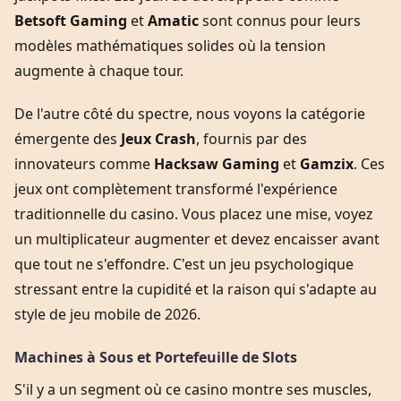
Betsoft Gaming
et
Amatic
sont connus pour leurs
modèles mathématiques solides où la tension
augmente à chaque tour.
De l'autre côté du spectre, nous voyons la catégorie
émergente des
Jeux Crash
, fournis par des
innovateurs comme
Hacksaw Gaming
et
Gamzix
. Ces
jeux ont complètement transformé l'expérience
traditionnelle du casino. Vous placez une mise, voyez
un multiplicateur augmenter et devez encaisser avant
que tout ne s'effondre. C'est un jeu psychologique
stressant entre la cupidité et la raison qui s'adapte au
style de jeu mobile de 2026.
Machines à Sous et Portefeuille de Slots
S'il y a un segment où ce casino montre ses muscles,